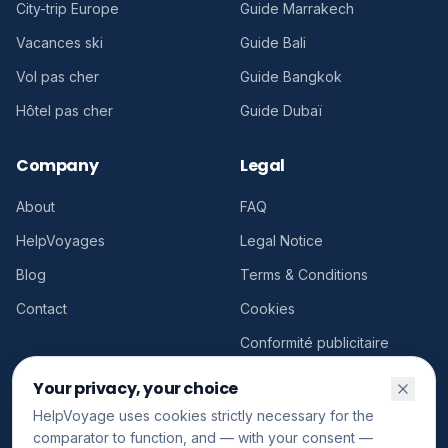
City-trip Europe
Guide Marrakech
Vacances ski
Guide Bali
Vol pas cher
Guide Bangkok
Hôtel pas cher
Guide Dubaï
Company
Legal
About
FAQ
HelpVoyages
Legal Notice
Blog
Terms & Conditions
Contact
Cookies
Conformité publicitaire
Your privacy, your choice
HelpVoyage uses cookies strictly necessary for the
comparator to function, and — with your consent —
©
2026
HelpVoyage.
All rights reserved.