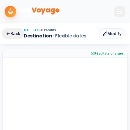
Help
Voyage
COMPAREZ · ÉCONOMISEZ
HOTELS
·
0
results
Back
Modify
Destination
·
Flexible dates
Résultats chargés