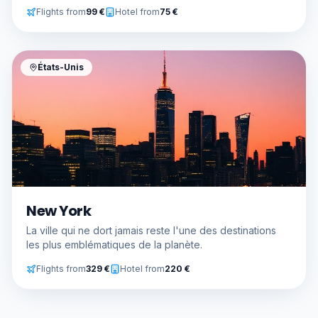
Flights from
99
€
Hotel from
75
€
États-Unis
New York
La ville qui ne dort jamais reste l'une des destinations
les plus emblématiques de la planète.
Flights from
329
€
Hotel from
220
€