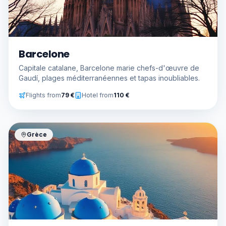
Barcelone
Capitale catalane, Barcelone marie chefs-d'œuvre de
Gaudí, plages méditerranéennes et tapas inoubliables.
Flights from
79
€
Hotel from
110
€
Grèce