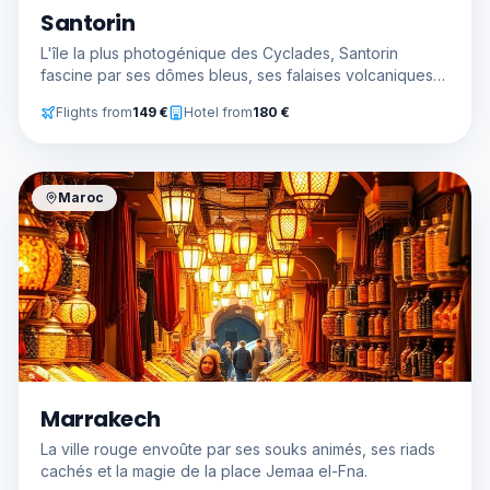
Santorin
L'île la plus photogénique des Cyclades, Santorin
fascine par ses dômes bleus, ses falaises volcaniques
et ses couchers de soleil mythiques.
Flights from
149
€
Hotel from
180
€
Maroc
Marrakech
La ville rouge envoûte par ses souks animés, ses riads
cachés et la magie de la place Jemaa el-Fna.