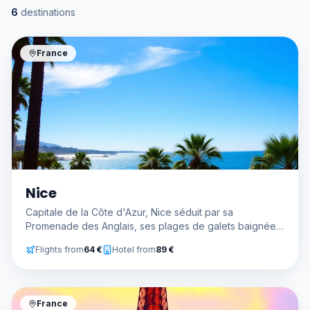
6
destinations
France
Nice
Capitale de la Côte d'Azur, Nice séduit par sa
Promenade des Anglais, ses plages de galets baignées
par la Méditerranée et son climat doux toute l'année.
Flights from
64
€
Hotel from
89
€
France