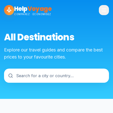
Help
Voyage
COMPAREZ · ÉCONOMISEZ
All Destinations
Explore our travel guides and compare the best
prices to your favourite cities.