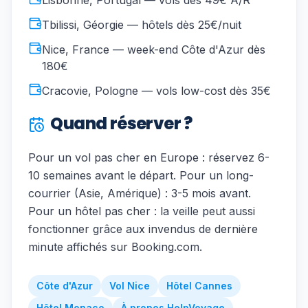
Lisbonne, Portugal — vols dès 49€ A/R
Tbilissi, Géorgie — hôtels dès 25€/nuit
Nice, France — week-end Côte d'Azur dès
180€
Cracovie, Pologne — vols low-cost dès 35€
Quand réserver ?
Pour un vol pas cher en Europe : réservez 6-
10 semaines avant le départ. Pour un long-
courrier (Asie, Amérique) : 3-5 mois avant.
Pour un hôtel pas cher : la veille peut aussi
fonctionner grâce aux invendus de dernière
minute affichés sur Booking.com.
Côte d'Azur
Vol Nice
Hôtel Cannes
Hôtel Monaco
À propos HelpVoyage