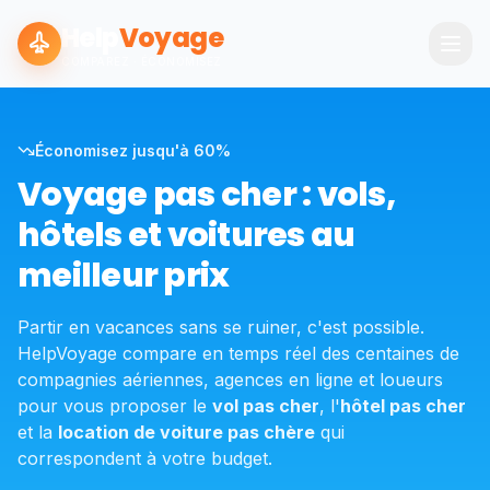
Help
Voyage
COMPAREZ · ÉCONOMISEZ
Économisez jusqu'à 60%
Voyage pas cher : vols,
hôtels et voitures au
meilleur prix
Partir en vacances sans se ruiner, c'est possible.
HelpVoyage compare en temps réel des centaines de
compagnies aériennes, agences en ligne et loueurs
pour vous proposer le
vol pas cher
, l'
hôtel pas cher
et la
location de voiture pas chère
qui
correspondent à votre budget.