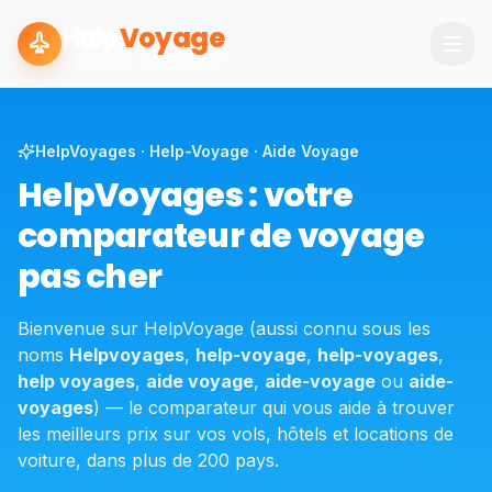
Help
Voyage
COMPAREZ · ÉCONOMISEZ
HelpVoyages · Help-Voyage · Aide Voyage
HelpVoyages : votre
comparateur de voyage
pas cher
Bienvenue sur HelpVoyage (aussi connu sous les
noms
Helpvoyages
,
help-voyage
,
help-voyages
,
help voyages
,
aide voyage
,
aide-voyage
ou
aide-
voyages
) — le comparateur qui vous aide à trouver
les meilleurs prix sur vos vols, hôtels et locations de
voiture, dans plus de 200 pays.