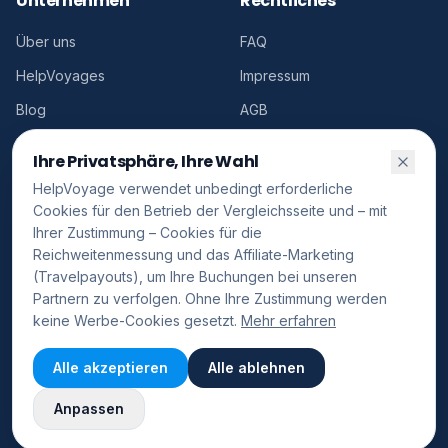
Unternehmen
Rechtliches
Über uns
FAQ
HelpVoyages
Impressum
Blog
AGB
Kontakt
Cookies
Ihre Privatsphäre, Ihre Wahl
Conformité publicitaire
HelpVoyage verwendet unbedingt erforderliche
Cookies für den Betrieb der Vergleichsseite und – mit
Ihrer Zustimmung – Cookies für die
Reichweitenmessung und das Affiliate-Marketing
(Travelpayouts), um Ihre Buchungen bei unseren
©
2026
HelpVoyage.
Alle Rechte vorbehalten.
Partnern zu verfolgen. Ohne Ihre Zustimmung werden
FR
Cookie-Einstellungen
keine Werbe-Cookies gesetzt.
Mehr erfahren
Diese
HelpVoyage ist ein unabhängiger Vergleichsdienst. Buchungen werden
Seite ist
Alle akzeptieren
Alle ablehnen
direkt auf den Websites unserer Partner (Aviasales, Hotellook, Discover
🇬🇧
auf
English
Cars und andere Marken des Travelpayouts-Netzwerks) vorgenommen.
English
HelpVoyage erhält eine Affiliate-Provision ohne zusätzliche Kosten für den
Anpassen
Nutzer. Powered by Travelpayouts.
verfügbar.