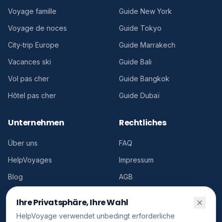
Voyage famille
Guide New York
Voyage de noces
Guide Tokyo
City-trip Europe
Guide Marrakech
Vacances ski
Guide Bali
Vol pas cher
Guide Bangkok
Hôtel pas cher
Guide Dubaï
Unternehmen
Rechtliches
Über uns
FAQ
HelpVoyages
Impressum
Blog
AGB
Kontakt
Cookies
Ihre Privatsphäre, Ihre Wahl
Conformité publicitaire
HelpVoyage verwendet unbedingt erforderliche