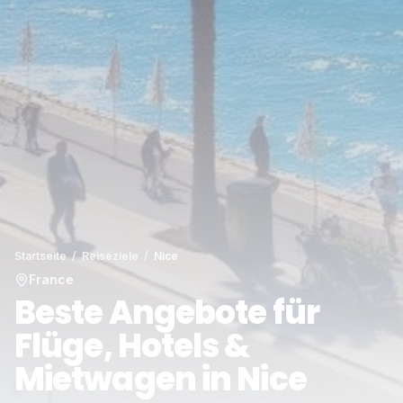
Startseite
/
Reiseziele
/
Nice
France
Beste Angebote für
Flüge, Hotels &
Mietwagen in Nice