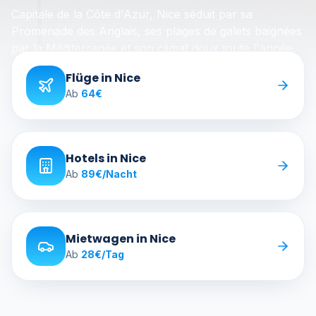
Capitale de la Côte d'Azur, Nice séduit par sa
Promenade des Anglais, ses plages de galets baignées
par la Méditerranée et son climat doux toute l'année.
Flüge in Nice
Ab
64
€
Hotels in Nice
Ab
89
€
/Nacht
Mietwagen in Nice
Ab
28
€
/Tag