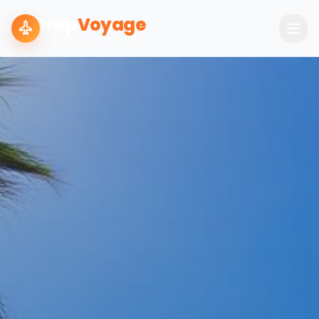
Help
Voyage
COMPAREZ · ÉCONOMISEZ