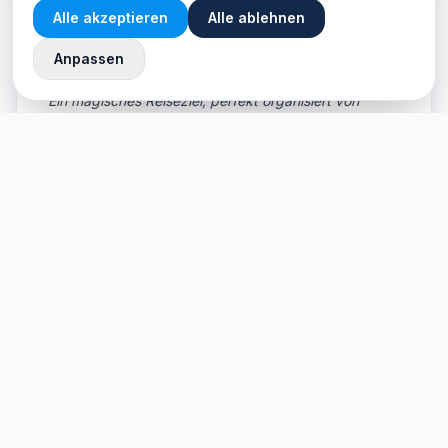
Seite ist
Alle akzeptieren
Alle ablehnen
🇬🇧
auf
English
English
Anpassen
verfügbar.
"
Ein magisches Reiseziel, perfekt organisiert von
HelpVoyage.
"
— Verifizierter Reisender
Bereit, Nice zu
entdecken?
Vergleichen Sie in Sekunden die besten Flüge,
Hotels und Mietwagen.
Jetzt Preise vergleichen