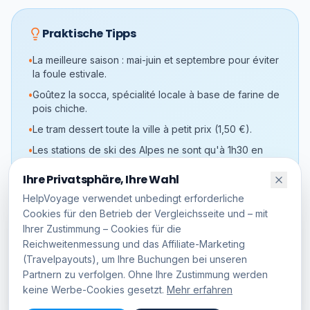
Praktische Tipps
•
La meilleure saison : mai-juin et septembre pour éviter
la foule estivale.
•
Goûtez la socca, spécialité locale à base de farine de
pois chiche.
•
Le tram dessert toute la ville à petit prix (1,50 €).
•
Les stations de ski des Alpes ne sont qu'à 1h30 en
voiture.
Ihre Privatsphäre, Ihre Wahl
HelpVoyage verwendet unbedingt erforderliche
Cookies für den Betrieb der Vergleichsseite und – mit
Preisübersicht
Ihrer Zustimmung – Cookies für die
Reichweitenmessung und das Affiliate-Marketing
Hin- und Rückflug
ab
64
€
(Travelpayouts), um Ihre Buchungen bei unseren
Partnern zu verfolgen. Ohne Ihre Zustimmung werden
Hotel /Nacht
ab
89
€
keine Werbe-Cookies gesetzt.
Mehr erfahren
Flughafencode
NCE
Diese