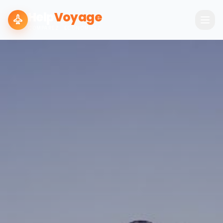
Help
Voyage
COMPAREZ · ÉCONOMISEZ