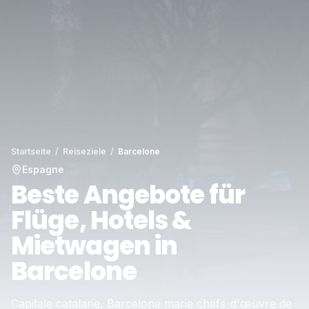
Startseite
/
Reiseziele
/
Barcelone
Espagne
Beste Angebote für
Flüge, Hotels &
Mietwagen in
Barcelone
Capitale catalane, Barcelone marie chefs-d'œuvre de