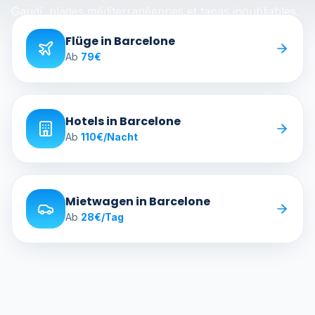
Gaudí, plages méditerranéennes et tapas inoubliables.
Flüge in Barcelone
Ab
79
€
Hotels in Barcelone
Ab
110
€
/Nacht
Mietwagen in Barcelone
Ab
28
€
/Tag