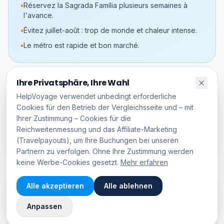
•
Réservez la Sagrada Família plusieurs semaines à
l'avance.
•
Évitez juillet-août : trop de monde et chaleur intense.
•
Le métro est rapide et bon marché.
Ihre Privatsphäre, Ihre Wahl
Preisübersicht
HelpVoyage verwendet unbedingt erforderliche
Cookies für den Betrieb der Vergleichsseite und – mit
Hin- und Rückflug
ab
79
€
Ihrer Zustimmung – Cookies für die
Hotel /Nacht
ab
110
€
Reichweitenmessung und das Affiliate-Marketing
(Travelpayouts), um Ihre Buchungen bei unseren
Flughafencode
BCN
Partnern zu verfolgen. Ohne Ihre Zustimmung werden
keine Werbe-Cookies gesetzt.
Mehr erfahren
Diese
Seite ist
Alle akzeptieren
Alle ablehnen
🇬🇧
auf
English
"
Ein magisches Reiseziel, perfekt organisiert von
English
Anpassen
HelpVoyage.
"
verfügbar.