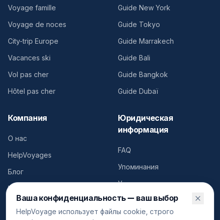
Voyage famille
Guide New York
Voyage de noces
Guide Tokyo
City-trip Europe
Guide Marrakech
Vacances ski
Guide Bali
Vol pas cher
Guide Bangkok
Hôtel pas cher
Guide Dubaï
Компания
Юридическая
информация
О нас
FAQ
HelpVoyages
Упоминания
Блог
Условия продажи
Контакты
Ваша конфиденциальность — ваш выбор
Куки
HelpVoyage использует файлы cookie, строго
Conformité publicitaire