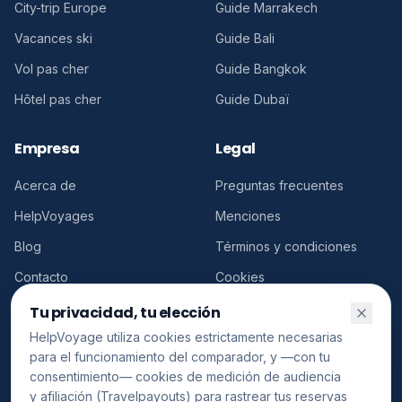
City-trip Europe
Guide Marrakech
Vacances ski
Guide Bali
Vol pas cher
Guide Bangkok
Hôtel pas cher
Guide Dubaï
Empresa
Legal
Acerca de
Preguntas frecuentes
HelpVoyages
Menciones
Blog
Términos y condiciones
Contacto
Cookies
Conformité publicitaire
Tu privacidad, tu elección
HelpVoyage utiliza cookies estrictamente necesarias
para el funcionamiento del comparador, y —con tu
consentimiento— cookies de medición de audiencia
y afiliación (Travelpayouts) para rastrear tus reservas
©
2026
HelpVoyage.
Todos los derechos reservados.