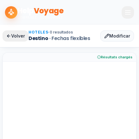
Help
Voyage
COMPAREZ · ÉCONOMISEZ
HOTELES
·
0
resultados
Volver
Modificar
Destino
·
Fechas flexibles
Résultats chargés