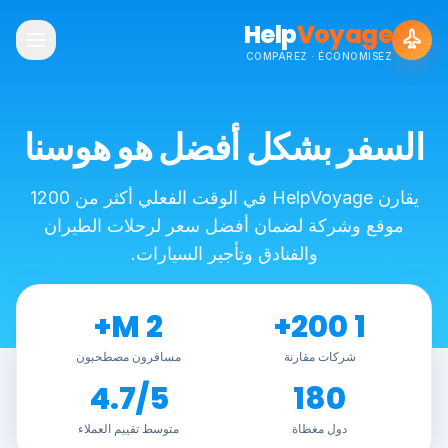
Help
Voyage
COMPAREZ · ÉCONOMISEZ
السفر بشكل أفضل هو هوسنا
يقارن HelpVoyage في الوقت الفعلي أكثر من 1200
موقع وشركة لضمان أفضل سعر لرحلات الطيران
والفنادق وتأجير السيارات.
2 M+
1 200+
شركات مقارنة
مسافرون مصطحبون
4.7/5
180
دول مغطاة
متوسط تقييم العملاء