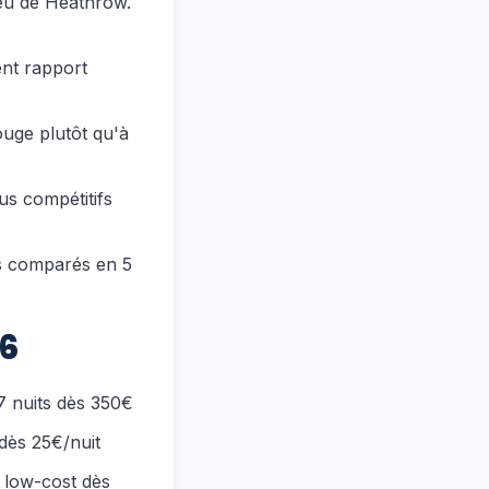
ieu de Heathrow.
ent rapport
uge plutôt qu'à
lus compétitifs
es comparés en 5
26
7 nuits dès 350€
 dès 25€/nuit
 low-cost dès