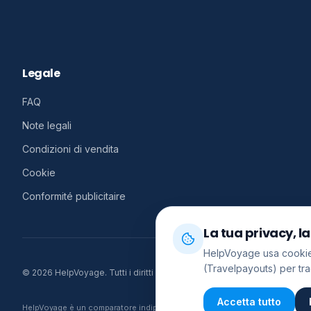
Legale
FAQ
Note legali
Condizioni di vendita
Cookie
Conformité publicitaire
La tua privacy, la
HelpVoyage usa cookie 
(Travelpayouts) per tra
©
2026
HelpVoyage.
Tutti i diritti riservati.
Accetta tutto
HelpVoyage è un comparatore indipendente. Le prenotazioni vengono effettuat