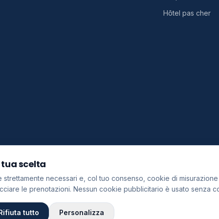
Hôtel pas cher
 tua scelta
strettamente necessari e, col tuo consenso, cookie di misurazione e
cciare le prenotazioni. Nessun cookie pubblicitario è usato senza 
Rifiuta tutto
Personalizza
e direttamente sui siti dei nostri partner (Aviasales, Hotellook, Discover Cars e 