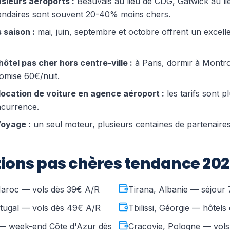
sieurs aéroports :
Beauvais au lieu de CDG, Gatwick au l
ondaires sont souvent 20-40% moins chers.
 saison :
mai, juin, septembre et octobre offrent un excell
hôtel pas cher hors centre-ville :
à Paris, dormir à Montro
omise 60€/nuit.
a location de voiture en agence aéroport :
les tarifs sont p
ncurrence.
Voyage :
un seul moteur, plusieurs centaines de partenair
tions pas chères tendance 20
aroc — vols dès 39€ A/R
Tirana, Albanie — séjour 
tugal — vols dès 49€ A/R
Tbilissi, Géorgie — hôtels
 — week-end Côte d'Azur dès
Cracovie, Pologne — vols