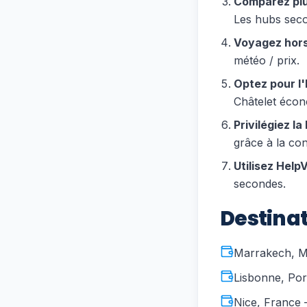
Comparez plu
Les hubs sec
Voyagez hors
météo / prix.
Optez pour l'
Châtelet écon
Privilégiez l
grâce à la co
Utilisez Help
secondes.
Destina
Marrakech, M
Lisbonne, Por
Nice, France