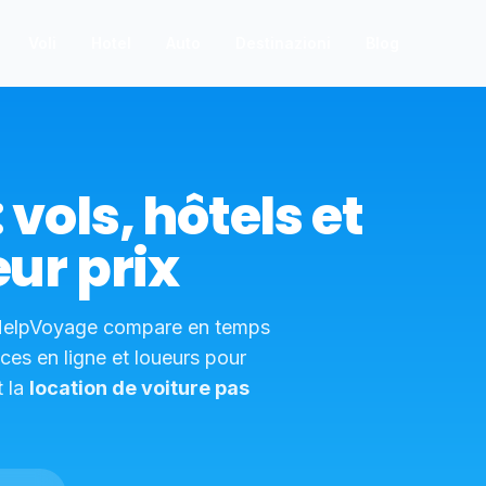
Voli
Hotel
Auto
Destinazioni
Blog
vols, hôtels et
eur prix
e. HelpVoyage compare en temps
es en ligne et loueurs pour
 la
location de voiture pas