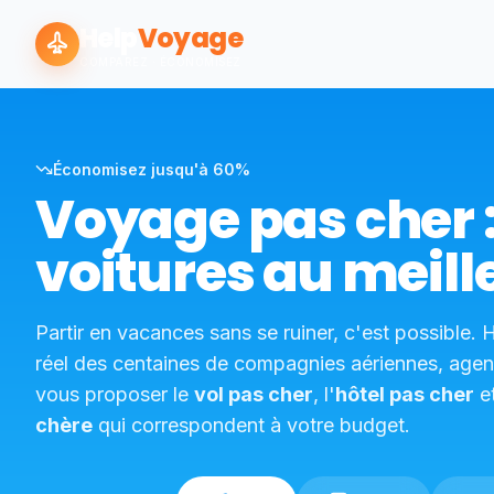
Help
Voyage
COMPAREZ · ÉCONOMISEZ
Économisez jusqu'à 60%
Voyage pas cher : 
voitures au meill
Partir en vacances sans se ruiner, c'est possibl
réel des centaines de compagnies aériennes, agenc
vous proposer le
vol pas cher
, l'
hôtel pas cher
et
chère
qui correspondent à votre budget.