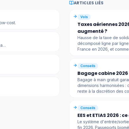
ARTICLES LIÉS
Vols
ow-cost.
Taxes aériennes 2026 
augmenté ?
Hausse de la taxe de solid
décomposé ligne par ligne 
da…
France en 2026, et comment 
Conseils
Bagage cabine 2026 :
Bagage à main gratuit garan
dimensions harmonisées : c
reste à la discrétion des 
Conseils
EES et ETIAS 2026 : c
Le système d'entrée/sortie
fin 2026. Passeports biométr