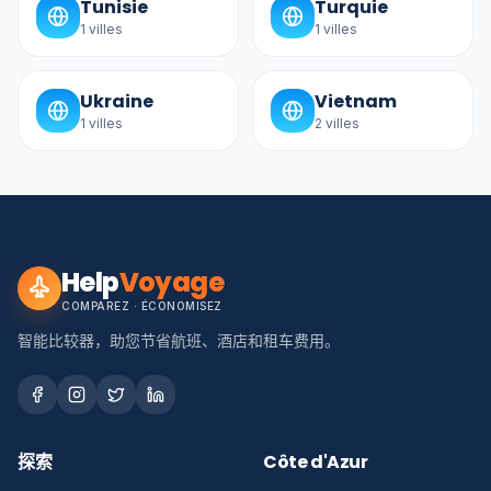
Tunisie
Turquie
1
villes
1
villes
Ukraine
Vietnam
1
villes
2
villes
Help
Voyage
COMPAREZ · ÉCONOMISEZ
智能比较器，助您节省航班、酒店和租车费用。
探索
Côte d'Azur