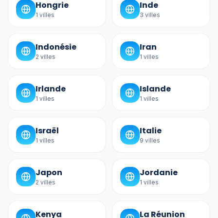
Hongrie
Inde
1
villes
3
villes
Indonésie
Iran
2
villes
1
villes
Irlande
Islande
1
villes
1
villes
Israël
Italie
1
villes
9
villes
Japon
Jordanie
2
villes
1
villes
Kenya
La Réunion