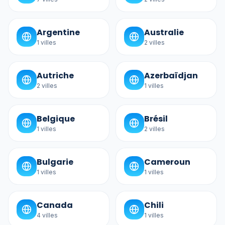
Argentine
Australie
1
villes
2
villes
Autriche
Azerbaïdjan
2
villes
1
villes
Belgique
Brésil
1
villes
2
villes
Bulgarie
Cameroun
1
villes
1
villes
Canada
Chili
4
villes
1
villes