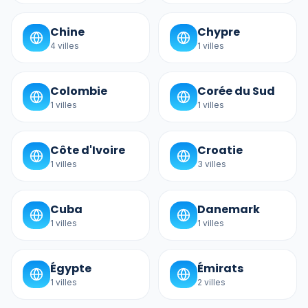
Chine
Chypre
4
villes
1
villes
Colombie
Corée du Sud
1
villes
1
villes
Côte d'Ivoire
Croatie
1
villes
3
villes
Cuba
Danemark
1
villes
1
villes
Égypte
Émirats
1
villes
2
villes