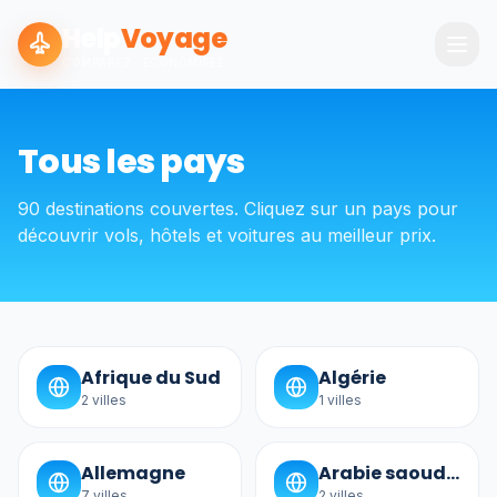
Help
Voyage
COMPAREZ · ÉCONOMISEZ
Tous les pays
90
destinations couvertes. Cliquez sur un pays pour
découvrir vols, hôtels et voitures au meilleur prix.
Afrique du Sud
Algérie
2
villes
1
villes
Allemagne
Arabie saoudite
7
villes
2
villes