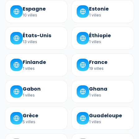
Espagne
Estonie
10
villes
1
villes
États-Unis
Éthiopie
13
villes
1
villes
Finlande
France
1
villes
19
villes
Gabon
Ghana
1
villes
1
villes
Grèce
Guadeloupe
5
villes
1
villes