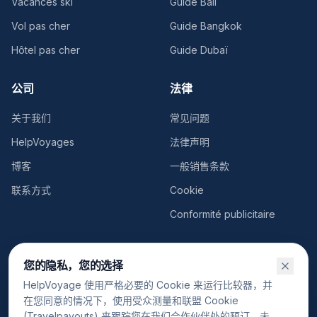
Vacances ski
Guide Bali
Vol pas cher
Guide Bangkok
Hôtel pas cher
Guide Dubaï
公司
法律
关于我们
常见问题
HelpVoyages
法律声明
博客
一般销售条款
联系方式
Cookie
Conformité publicitaire
您的隐私，您的选择
HelpVoyage 使用严格必要的 Cookie 来运行比较器，并
©
2026
HelpVoyage.
保留所有权利。
在您同意的情况下，使用受众测量和联盟 Cookie
FR
Cookie设置
(Travelpayouts) 来跟踪您在我们合作伙伴处的预订。未