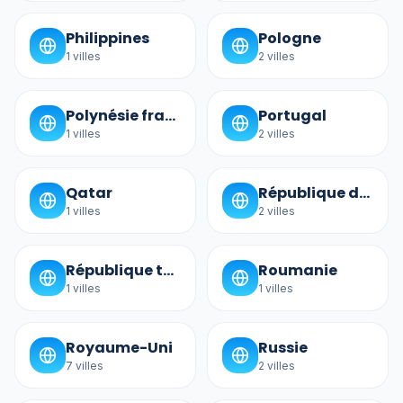
Philippines
Pologne
1
villes
2
villes
Polynésie française
Portugal
1
villes
2
villes
Qatar
République dominicaine
1
villes
2
villes
République tchèque
Roumanie
1
villes
1
villes
Royaume-Uni
Russie
7
villes
2
villes