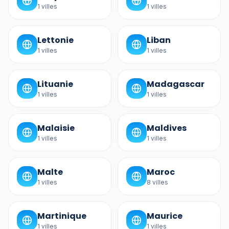
1
villes
1
villes
Lettonie
Liban
1
villes
1
villes
Lituanie
Madagascar
1
villes
1
villes
Malaisie
Maldives
1
villes
1
villes
Malte
Maroc
1
villes
8
villes
Martinique
Maurice
1
villes
1
villes