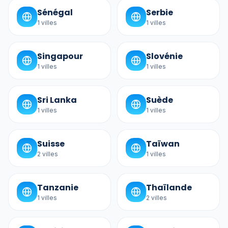
Sénégal
Serbie
1
villes
1
villes
Singapour
Slovénie
1
villes
1
villes
Sri Lanka
Suède
1
villes
1
villes
Suisse
Taïwan
2
villes
1
villes
Tanzanie
Thaïlande
1
villes
2
villes