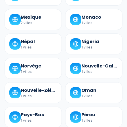
Mexique
Monaco
2
villes
1
villes
Népal
Nigeria
1
villes
1
villes
Norvège
Nouvelle-Calédonie
1
villes
1
villes
Nouvelle-Zélande
Oman
1
villes
1
villes
Pays-Bas
Pérou
1
villes
1
villes