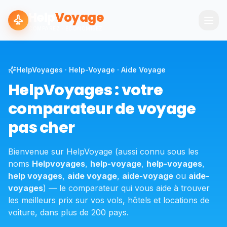
Help
Voyage
COMPAREZ · ÉCONOMISEZ
HelpVoyages · Help-Voyage · Aide Voyage
HelpVoyages : votre
comparateur de voyage
pas cher
Bienvenue sur HelpVoyage (aussi connu sous les
noms
Helpvoyages
,
help-voyage
,
help-voyages
,
help voyages
,
aide voyage
,
aide-voyage
ou
aide-
voyages
) — le comparateur qui vous aide à trouver
les meilleurs prix sur vos vols, hôtels et locations de
voiture, dans plus de 200 pays.