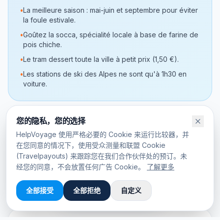
•
La meilleure saison : mai-juin et septembre pour éviter
la foule estivale.
•
Goûtez la socca, spécialité locale à base de farine de
pois chiche.
•
Le tram dessert toute la ville à petit prix (1,50 €).
•
Les stations de ski des Alpes ne sont qu'à 1h30 en
voiture.
您的隐私，您的选择
价格概览
HelpVoyage 使用严格必要的 Cookie 来运行比较器，并
在您同意的情况下，使用受众测量和联盟 Cookie
往返航班
起
64
€
(Travelpayouts) 来跟踪您在我们合作伙伴处的预订。未
酒店/晚
起
89
€
经您的同意，不会放置任何广告 Cookie。
了解更多
本网站
提供
机场代码
NCE
🇬🇧
English
English
全部接受
全部拒绝
自定义
版本。