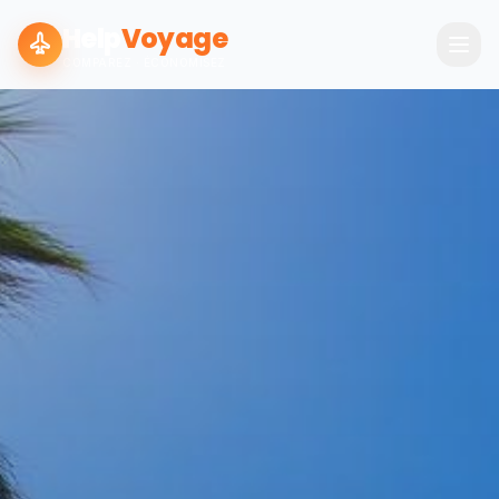
Help
Voyage
COMPAREZ · ÉCONOMISEZ