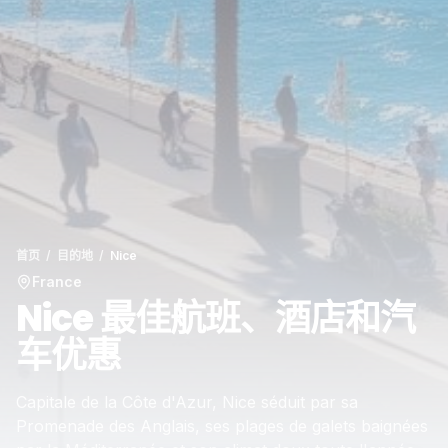
首页
/
目的地
/
Nice
France
Nice 最佳航班、酒店和汽
车优惠
Capitale de la Côte d'Azur, Nice séduit par sa
Promenade des Anglais, ses plages de galets baignées