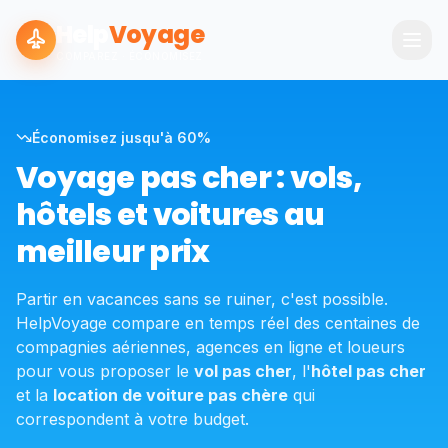
Help
Voyage
COMPAREZ · ÉCONOMISEZ
Économisez jusqu'à 60%
Voyage pas cher : vols,
hôtels et voitures au
meilleur prix
Partir en vacances sans se ruiner, c'est possible.
HelpVoyage compare en temps réel des centaines de
compagnies aériennes, agences en ligne et loueurs
pour vous proposer le
vol pas cher
, l'
hôtel pas cher
et la
location de voiture pas chère
qui
correspondent à votre budget.