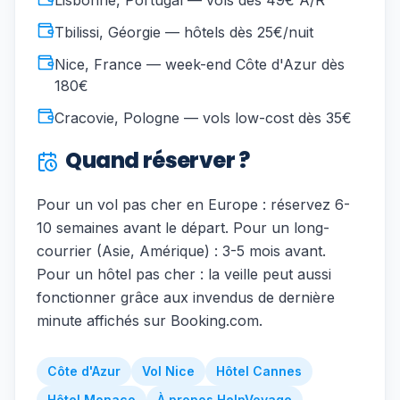
Lisbonne, Portugal — vols dès 49€ A/R
Tbilissi, Géorgie — hôtels dès 25€/nuit
Nice, France — week-end Côte d'Azur dès
180€
Cracovie, Pologne — vols low-cost dès 35€
Quand réserver ?
Pour un vol pas cher en Europe : réservez 6-
10 semaines avant le départ. Pour un long-
courrier (Asie, Amérique) : 3-5 mois avant.
Pour un hôtel pas cher : la veille peut aussi
fonctionner grâce aux invendus de dernière
minute affichés sur Booking.com.
Côte d'Azur
Vol Nice
Hôtel Cannes
Hôtel Monaco
À propos HelpVoyage