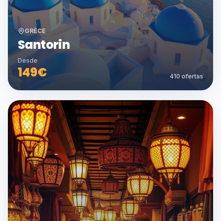
GRÈCE
Santorin
Desde
149
€
410
ofertas