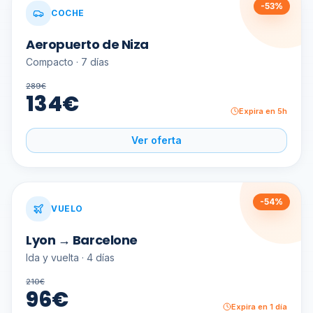
-
53
%
COCHE
Aeropuerto de Niza
Compacto · 7 días
289
€
134
€
Expira en 5h
Ver oferta
-
54
%
VUELO
Lyon → Barcelone
Ida y vuelta · 4 días
210
€
96
€
Expira en 1 día