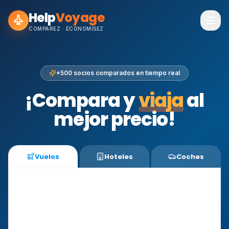
Help
Voyage
COMPAREZ · ÉCONOMISEZ
+500 socios comparados en tiempo real
¡Compara y
viaja
al
mejor precio!
Vuelos
Hoteles
Coches