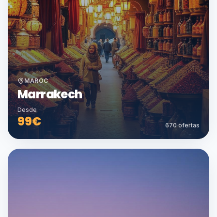
MAROC
Marrakech
Desde
99
€
670
ofertas