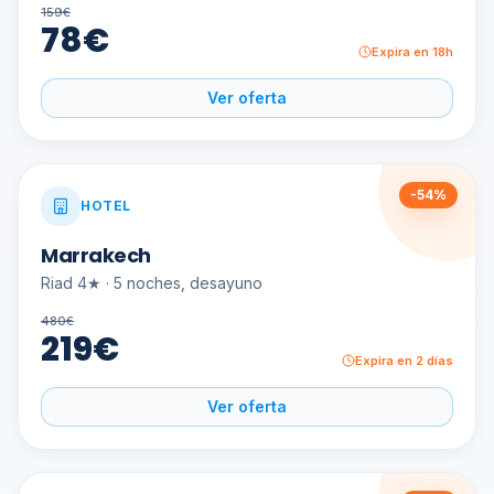
159
€
78
€
Expira en 18h
Ver oferta
-
54
%
HOTEL
Marrakech
Riad 4★ · 5 noches, desayuno
480
€
219
€
Expira en 2 días
Ver oferta