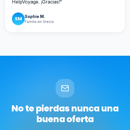
HelpVoyage. ¡Gracias!
"
Sophie M.
SM
Familia en Grecia
No te pierdas nunca una
buena oferta