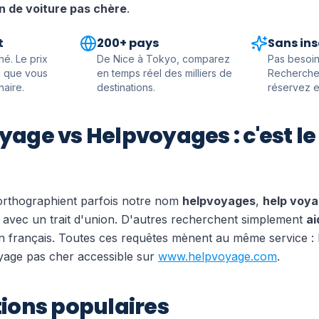
n de voiture pas chère
.
t
200+ pays
Sans ins
hé. Le prix
De Nice à Tokyo, comparez
Pas besoi
ui que vous
en temps réel des milliers de
Recherche
aire.
destinations.
réservez en
yage vs Helpvoyages : c'est 
 orthographient parfois notre nom
helpvoyages
,
help voy
avec un trait d'union. D'autres recherchent simplement
ai
 français. Toutes ces requêtes mènent au même service : 
age pas cher accessible sur
www.helpvoyage.com
.
ions populaires