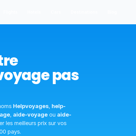
Flights
Hotels
Cars
Destinations
Blog
tre
voyage pas
 noms
Helpvoyages
,
help-
yage
,
aide-voyage
ou
aide-
r les meilleurs prix sur vos
200 pays.