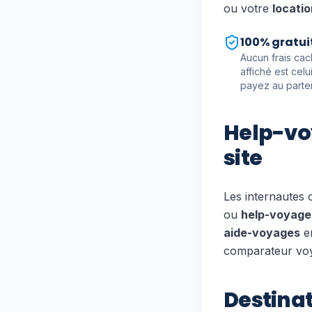
ou votre
locatio
100% gratui
Aucun frais cac
affiché est cel
payez au parten
Help-vo
site
Les internautes
ou
help-voyage
aide-voyages
en
comparateur voy
Destinat