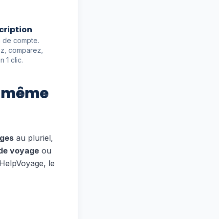
cription
n de compte.
z, comparez,
 1 clic.
le même
ages
au pluriel,
de voyage
ou
HelpVoyage, le