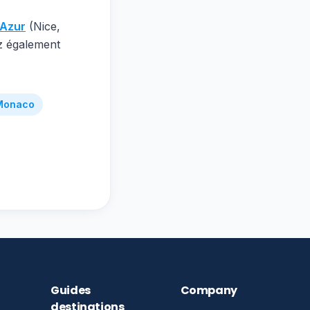
'Azur
(Nice,
z également
 Monaco
Guides
Company
destinations