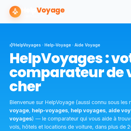
Help
Voyage
COMPAREZ · ÉCONOMISEZ
HelpVoyages · Help-Voyage · Aide Voyage
HelpVoyages : vo
comparateur de 
cher
Bienvenue sur HelpVoyage (aussi connu sous les
voyage
,
help-voyages
,
help voyages
,
aide vo
voyages
) — le comparateur qui vous aide à trouve
vols, hôtels et locations de voiture, dans plus de 