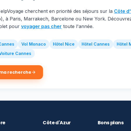
lpVoyage cherchent en priorité des séjours sur la
Côte d
, à Paris, Marrakech, Barcelone ou New York. Découvre
plet pour
voyager pas cher
toute l'année.
 Cannes
Vol Monaco
Hôtel Nice
Hôtel Cannes
Hôtel
Voiture Cannes
ma recherche
ore
Côte d'Azur
Bons plans