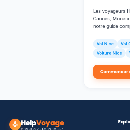
Les voyageurs He
Cannes, Monaco)
notre guide com
Vol Nice
Vol
Voiture Nice
Commencer 
Help
Voyage
Expl
COMPAREZ · ÉCONOMISEZ