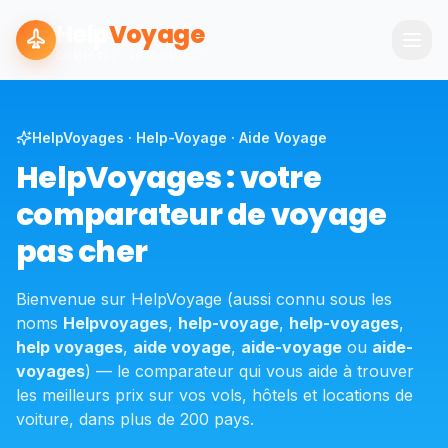
Help
Voyage
COMPAREZ · ÉCONOMISEZ
HelpVoyages · Help-Voyage · Aide Voyage
HelpVoyages : votre
comparateur de voyage
pas cher
Bienvenue sur HelpVoyage (aussi connu sous les
noms
Helpvoyages
,
help-voyage
,
help-voyages
,
help voyages
,
aide voyage
,
aide-voyage
ou
aide-
voyages
) — le comparateur qui vous aide à trouver
les meilleurs prix sur vos vols, hôtels et locations de
voiture, dans plus de 200 pays.