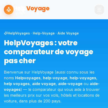
Help
Voyage
COMPAREZ · ÉCONOMISEZ
HelpVoyages · Help-Voyage · Aide Voyage
HelpVoyages : votre
comparateur de voyage
pas cher
Bienvenue sur HelpVoyage (aussi connu sous les
noms
Helpvoyages
,
help-voyage
,
help-voyages
,
help voyages
,
aide voyage
,
aide-voyage
ou
aide-
voyages
) — le comparateur qui vous aide à trouver
les meilleurs prix sur vos vols, hôtels et locations de
voiture, dans plus de 200 pays.