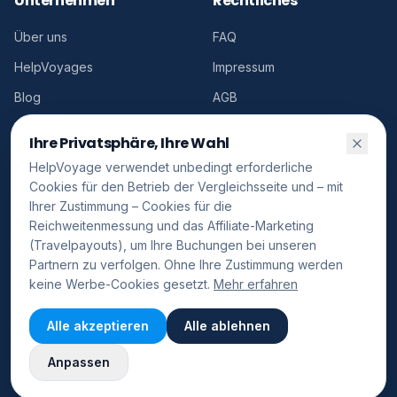
Unternehmen
Rechtliches
Über uns
FAQ
HelpVoyages
Impressum
Blog
AGB
Kontakt
Cookies
Ihre Privatsphäre, Ihre Wahl
Conformité publicitaire
HelpVoyage verwendet unbedingt erforderliche
Cookies für den Betrieb der Vergleichsseite und – mit
Ihrer Zustimmung – Cookies für die
Reichweitenmessung und das Affiliate-Marketing
(Travelpayouts), um Ihre Buchungen bei unseren
©
2026
HelpVoyage.
Alle Rechte vorbehalten.
Partnern zu verfolgen. Ohne Ihre Zustimmung werden
FR
Cookie-Einstellungen
keine Werbe-Cookies gesetzt.
Mehr erfahren
Diese
HelpVoyage ist ein unabhängiger Vergleichsdienst. Buchungen werden
Seite ist
Alle akzeptieren
Alle ablehnen
direkt auf den Websites unserer Partner (Aviasales, Hotellook, Discover
🇬🇧
auf
English
Cars und andere Marken des Travelpayouts-Netzwerks) vorgenommen.
English
HelpVoyage erhält eine Affiliate-Provision ohne zusätzliche Kosten für den
Anpassen
Nutzer. Powered by Travelpayouts.
verfügbar.